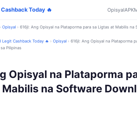
it Cashback Today 🔥
Opisyal
APK
M
›
Opisyal
›
616jl: Ang Opisyal na Plataporma para sa Ligtas at Mabilis na
jl Legit Cashback Today 🔥
›
Opisyal
›
616jl: Ang Opisyal na Plataporma pa
a Pilipinas
ng Opisyal na Plataporma p
t Mabilis na Software Down