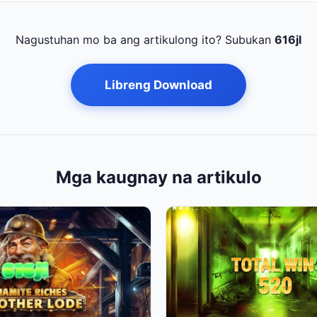
Nagustuhan mo ba ang artikulong ito? Subukan
616jl
Libreng Download
Mga kaugnay na artikulo