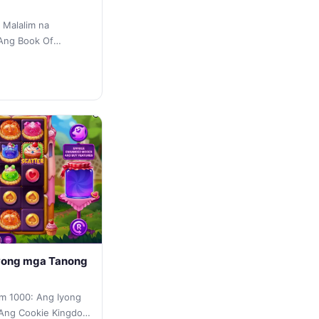
 Malalim na
 Ang Book Of
.
Iyong mga Tanong
m 1000: Ang Iyong
 Ang Cookie Kingdom