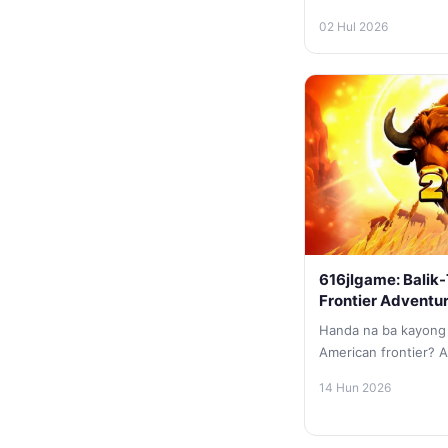
dekada '80 na...
02 Hul 2026
616jlgame: Balik
Frontier Adventu
Handa na ba kayong 
American frontier? A
Belatra Games...
14 Hun 2026