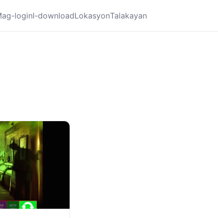
ag-login
I-download
Lokasyon
Talakayan