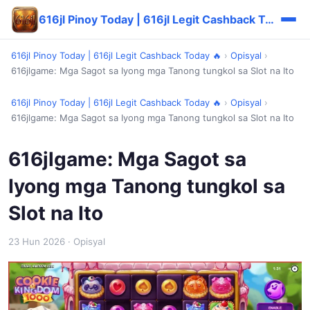
616jl Pinoy Today | 616jl Legit Cashback Today 🔥
616jl Pinoy Today | 616jl Legit Cashback Today 🔥
›
Opisyal
›
616jlgame: Mga Sagot sa Iyong mga Tanong tungkol sa Slot na Ito
616jl Pinoy Today | 616jl Legit Cashback Today 🔥
›
Opisyal
›
616jlgame: Mga Sagot sa Iyong mga Tanong tungkol sa Slot na Ito
616jlgame: Mga Sagot sa
Iyong mga Tanong tungkol sa
Slot na Ito
23 Hun 2026
· Opisyal