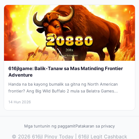
616jlgame: Balik-Tanaw sa Mas Matinding Frontier
Adventure
Handa na ba kayong bumalik sa gitna ng North American
frontier? Ang Big Wild Buffalo 2 mula sa Belatra Games...
14 Hun 2026
Mga tuntunin ng paggamit
Patakaran sa privacy
© 2026 616jl Pinoy Today | 616jl Legit Cashback