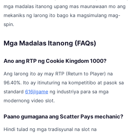
mga madalas itanong upang mas maunawaan mo ang
mekaniks ng larong ito bago ka magsimulang mag-
spin.
Mga Madalas Itanong (FAQs)
Ano ang RTP ng Cookie Kingdom 1000?
Ang larong ito ay may RTP (Return to Player) na
96.40%. Ito ay itinuturing na kompetitibo at pasok sa
standard
616jlgame
ng industriya para sa mga
modernong video slot.
Paano gumagana ang Scatter Pays mechanic?
Hindi tulad ng mga tradisyunal na slot na