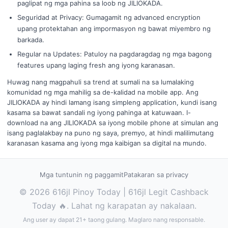
paglipat ng mga pahina sa loob ng JILIOKADA.
Seguridad at Privacy: Gumagamit ng advanced encryption
upang protektahan ang impormasyon ng bawat miyembro ng
barkada.
Regular na Updates: Patuloy na pagdaragdag ng mga bagong
features upang laging fresh ang iyong karanasan.
Huwag nang magpahuli sa trend at sumali na sa lumalaking
komunidad ng mga mahilig sa de-kalidad na mobile app. Ang
JILIOKADA ay hindi lamang isang simpleng application, kundi isang
kasama sa bawat sandali ng iyong pahinga at katuwaan. I-
download na ang JILIOKADA sa iyong mobile phone at simulan ang
isang paglalakbay na puno ng saya, premyo, at hindi malilimutang
karanasan kasama ang iyong mga kaibigan sa digital na mundo.
Mga tuntunin ng paggamit
Patakaran sa privacy
© 2026 616jl Pinoy Today | 616jl Legit Cashback
Today 🔥. Lahat ng karapatan ay nakalaan.
Ang user ay dapat 21+ taong gulang. Maglaro nang responsable.